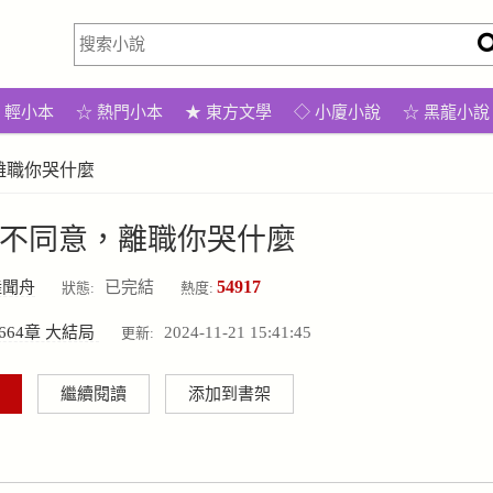
輕小本
☆ 熱門小本
★ 東方文學
◇ 小廈小說
☆ 黑龍小說
離職你哭什麼
不同意，離職你哭什麼
54917
陸聞舟
已完結
狀態:
熱度:
664章 大結局
2024-11-21 15:41:45
更新:
繼續閱讀
添加到書架