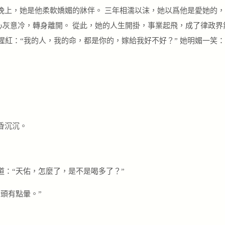
晚上，她是他柔軟嬌媚的牀伴。 三年相濡以沫，她以爲他是愛她的，
她心灰意冷，轉身離開。 從此，她的人生開掛，事業起飛，成了律政
眼尾猩紅：“我的人，我的命，都是你的，嫁給我好不好？” 她明媚一笑
昏沉沉。
道：“天佑，怎麼了，是不是喝多了？”
頭有點暈。”