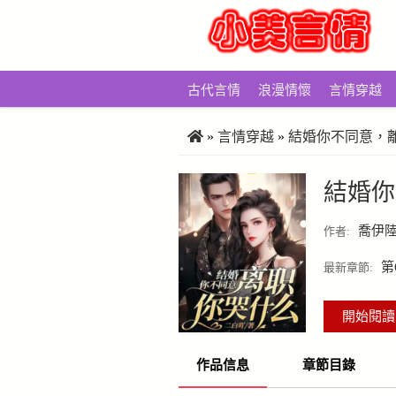
古代言情
浪漫情懷
言情穿越
»
言情穿越
»
結婚你不同意，
結婚你
喬伊
作者:
第
最新章節:
開始閱讀
作品信息
章節目錄