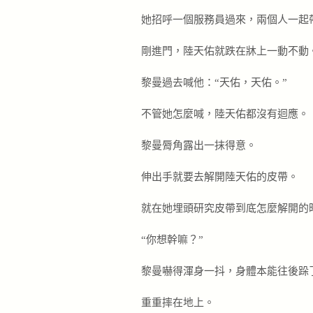
她招呼一個服務員過來，兩個人一起
剛進門，陸天佑就跌在牀上一動不動
黎曼過去喊他：“天佑，天佑。”
不管她怎麼喊，陸天佑都沒有迴應。
黎曼脣角露出一抹得意。
伸出手就要去解開陸天佑的皮帶。
就在她埋頭研究皮帶到底怎麼解開的
“你想幹嘛？”
黎曼嚇得渾身一抖，身體本能往後跺
重重摔在地上。