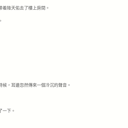
帶着陸天佑去了樓上房間。
。
時候，耳邊忽然傳來一個冷沉的聲音。
了一下。