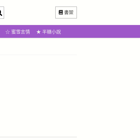
書架
☆ 蜜雪言情
★ 半糖小說