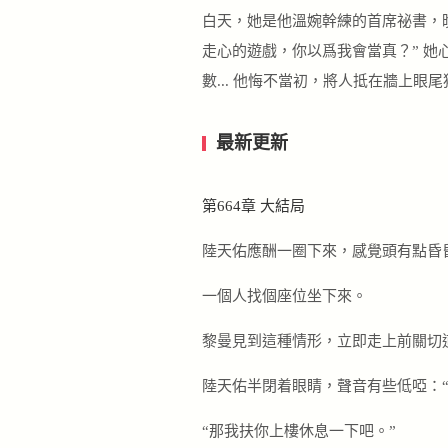
白天，她是他溫婉幹練的首席祕書，
走心的遊戲，你以爲我會當真？” 
數... 他悔不當初，將人抵在牆上
最新更新
第664章 大結局
陸天佑應酬一圈下來，感覺頭有點昏
一個人找個座位坐下來。
黎曼見到這種情形，立即走上前關切
陸天佑半閉着眼睛，聲音有些低啞：“
“那我扶你上樓休息一下吧。”