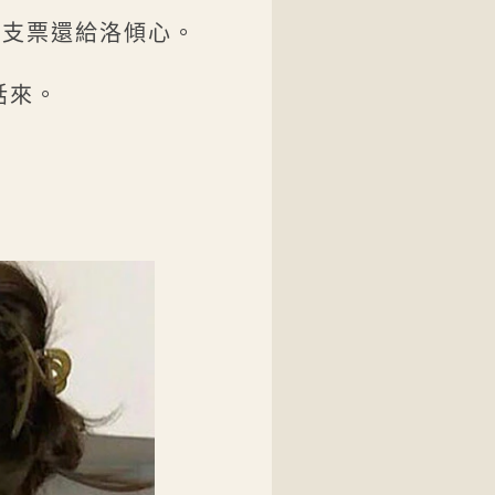
的支票還給洛傾心。
話來。