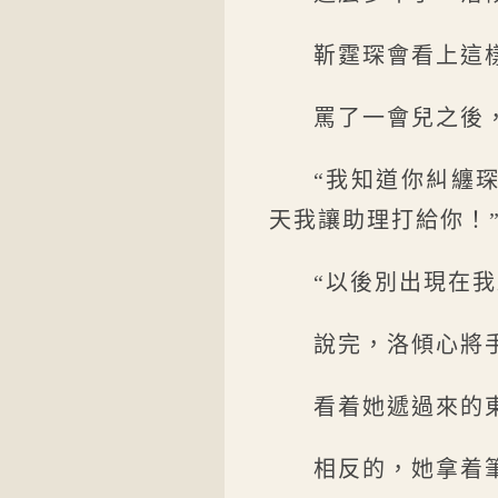
靳霆琛會看上這
罵了一會兒之後
“我知道你糾纏
天我讓助理打給你！
“以後別出現在
說完，洛傾心將
看着她遞過來的
相反的，她拿着