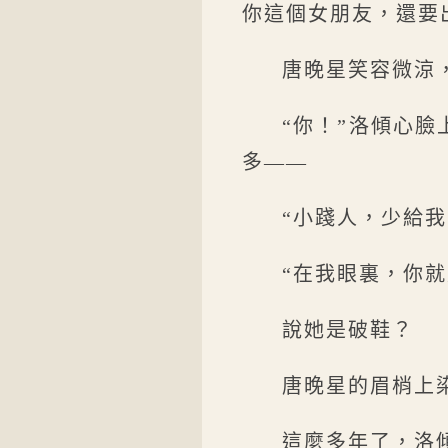
你這個女朋友，還要
唐晚星笑容微涼
“你！”洛傾心
多——
“小踐人，少給
“在我眼裏，你
說她是破鞋？
唐晚星的眉梢上
這麼多年了，洛