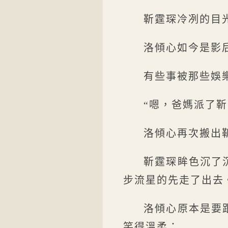
靳霆琛冷冽的目
洛傾心如今是影
有些事被那些娛
“嗯，爸媽派了
洛傾心再次搬出
靳霆琛眸色沉了
步流星的先走了出去
洛傾心原本是要
笑得溫柔：