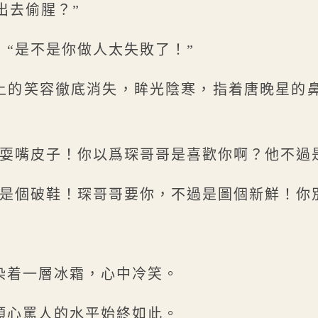
出去偷腥？”
，“是不是你做人太失敗了！”
臉上的笑容徹底消失，眸光陰寒，指着唐晚星的
我耍嘴皮子！你以爲琛哥哥是喜歡你啊？他不過
就是個破鞋！琛哥哥要你，不過是圖個新鮮！你
染着一層冰霜，心中冷笑。
傾心罵人的水平始終如此。