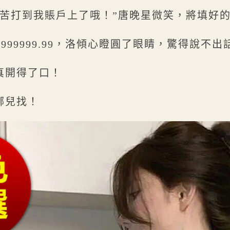
辛苦打到我賬戶上了哦！”唐晚星微笑，將填好
9999999.99，洛傾心瞪圓了眼睛，驚得說不出
真開得了口！
哪兒找！