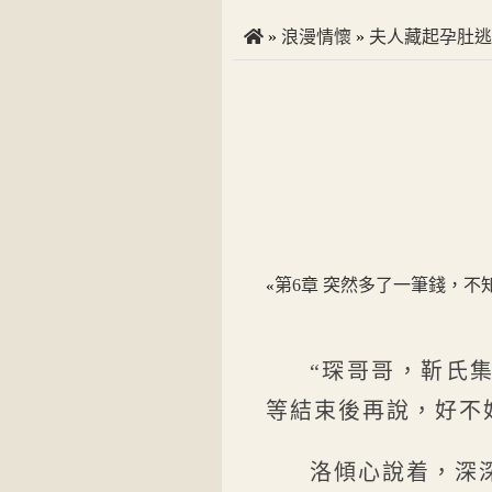
»
浪漫情懷
»
夫人藏起孕肚逃
第6章 突然多了一筆錢，不
«
“琛哥哥，靳氏
等結束後再說，好不
洛傾心說着，深