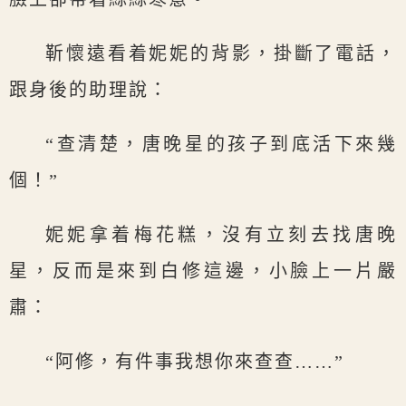
靳懷遠看着妮妮的背影，掛斷了電話，
跟身後的助理說：
“查清楚，唐晚星的孩子到底活下來幾
個！”
妮妮拿着梅花糕，沒有立刻去找唐晚
星，反而是來到白修這邊，小臉上一片嚴
肅：
“阿修，有件事我想你來查查……”