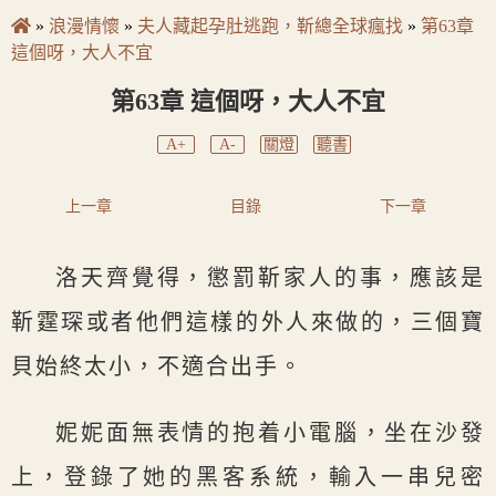
»
浪漫情懷
»
夫人藏起孕肚逃跑，靳總全球瘋找
»
第63章
這個呀，大人不宜
第63章 這個呀，大人不宜
A+
A-
關燈
聽書
上一章
目錄
下一章
洛天齊覺得，懲罰靳家人的事，應該是
靳霆琛或者他們這樣的外人來做的，三個寶
貝始終太小，不適合出手。
妮妮面無表情的抱着小電腦，坐在沙發
上，登錄了她的黑客系統，輸入一串兒密