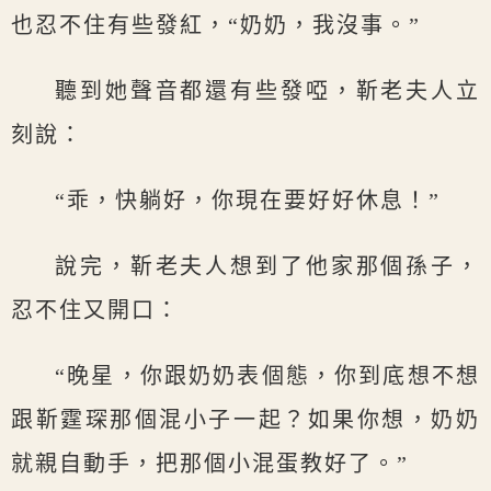
也忍不住有些發紅，“奶奶，我沒事。”
聽到她聲音都還有些發啞，靳老夫人立
刻說：
“乖，快躺好，你現在要好好休息！”
說完，靳老夫人想到了他家那個孫子，
忍不住又開口：
“晚星，你跟奶奶表個態，你到底想不想
跟靳霆琛那個混小子一起？如果你想，奶奶
就親自動手，把那個小混蛋教好了。”