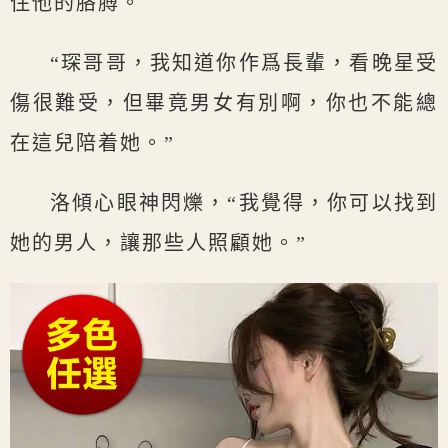
住他的胳膊。
“琛哥哥，我知道你作爲長輩，看晚星受
傷很難受，但畢竟男女有別啊，你也不能總
在這兒陪着她。”
洛傾心眼神閃爍，“我覺得，你可以找到
她的男人，讓那些人照顧她。”