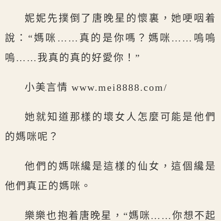
妮妮先撲倒了唐晚星的懷裏，她哽咽着
說：“媽咪……真的是你嗎？媽咪……嗚嗚
嗚……我真的真的好愛你！”
小美言情 www.mei8888.com/
她就知道那樣的壞女人怎麼可能是他們
的媽咪呢？
他們的媽咪纔是這樣的仙女，這個纔是
他們真正的媽咪。
樂樂也抱着唐晚星，“媽咪……你想不起