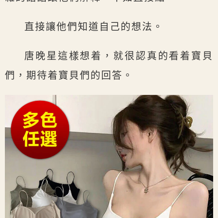
直接讓他們知道自己的想法。
唐晚星這樣想着，就很認真的看着寶貝
們，期待着寶貝們的回答。