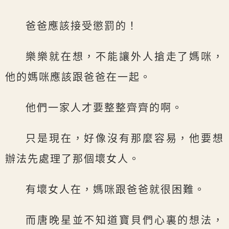
爸爸應該接受懲罰的！
樂樂就在想，不能讓外人搶走了媽咪，
他的媽咪應該跟爸爸在一起。
他們一家人才要整整齊齊的啊。
只是現在，好像沒有那麼容易，他要想
辦法先處理了那個壞女人。
有壞女人在，媽咪跟爸爸就很困難。
而唐晚星並不知道寶貝們心裏的想法，