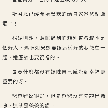
靳君晟已經開始默默的給自家爸爸點蠟
燭了！
妮妮則想，媽咪遇到的菲利普叔叔也是
個好人，媽咪如果想要跟這樣好的叔叔在一
起，她應該也要祝福的。
畢竟什麼都沒有媽咪自己感覺到幸福要
重要的呀。
爸爸雖然很好，但是爸爸沒有先認出媽
咪，這就是爸爸的錯。