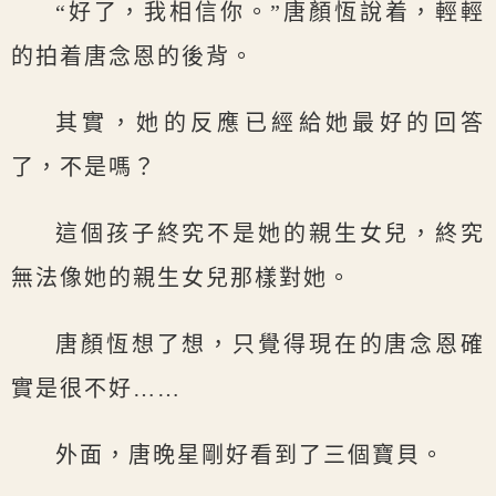
“好了，我相信你。”唐顏恆說着，輕輕
的拍着唐念恩的後背。
其實，她的反應已經給她最好的回答
了，不是嗎？
這個孩子終究不是她的親生女兒，終究
無法像她的親生女兒那樣對她。
唐顏恆想了想，只覺得現在的唐念恩確
實是很不好……
外面，唐晚星剛好看到了三個寶貝。