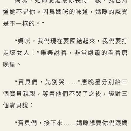
媽咪，她即便是跟你長得一樣，我也知
道她不是你。因爲媽咪的味道，媽咪的感覺
是不一樣的。”
“媽咪，我們現在要團結起來，我們要打
走壞女人！”樂樂說着，非常嚴肅的看着唐
晚星。
“寶貝們，先別哭……”唐晚星分別給三
個寶貝親親，等着他們不哭了之後，纔對三
個寶貝說：
“寶貝們，接下來……媽咪想要你們跟媽