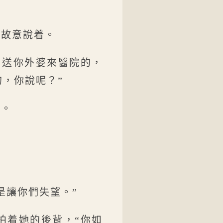
恩故意說着。
自送你外婆來醫院的，
，你說呢？”
啊。
是讓你們失望。”
拍着她的後背，“你如