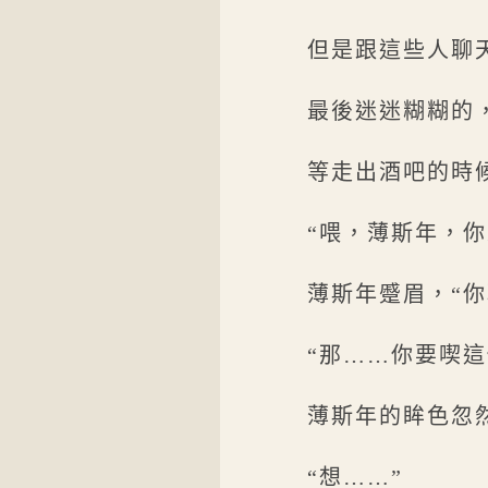
但是跟這些人聊
最後迷迷糊糊的
等走出酒吧的時
“喂，薄斯年，
薄斯年蹙眉，“
“那……你要喫
薄斯年的眸色忽
“想……”