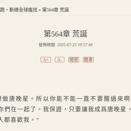
跑，靳總全球瘋找
»
第564章 荒誕
第564章 荒誕
發佈時間: 2025-07-25 19:57:49
A+
A-
關燈
聽書
想做唐晚星。所以你能不能一直不要醒過來
你們在一起了。我保證，只要讓我成爲唐晚星
人都喜歡我。”