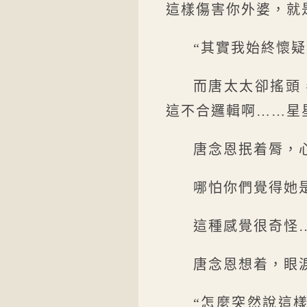
這樣傷害你外婆，就
“其實我始終懷
而唐太太卻搖頭
這不合邏輯啊……星
唐念恩抿着脣，
哪怕你們覺得她
這種感覺很奇怪
唐念恩想着，眼
“怎麼突然說這