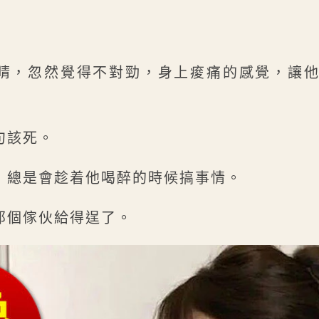
睛，忽然覺得不對勁，身上痠痛的感覺，讓
句該死。
，總是會趁着他喝醉的時候搞事情。
那個傢伙給得逞了。