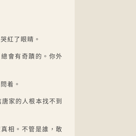
才哭紅了眼睛。
，總會有奇蹟的。你外
忙問着。
信唐家的人根本找不到
查真相。不管是誰，敢