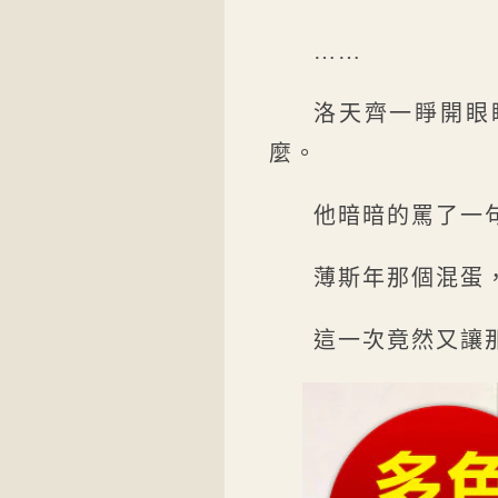
……
洛天齊一睜開眼
麼。
他暗暗的罵了一
薄斯年那個混蛋
這一次竟然又讓