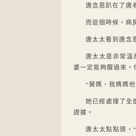
唐念恩趴在了唐
而這個時候，病
唐太太看到唐念
唐太太是非常溫
婆一定能夠醒過來。
“舅媽，我媽媽
她已經處理了全
證據。
唐太太點點頭，