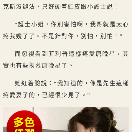
克斯沒辦法，只好硬着頭皮跟小護士說：
“護士小姐，你別害怕啊，我哥就是太心
疼我嫂子了。不是針對你，別怕，別怕！”
而忽視看到菲利普這樣疼愛唐晚星，其
實也有些羨慕唐晚星了。
她紅着臉說：“我知道的，像是先生這樣
疼愛妻子的，已經很少見了。”