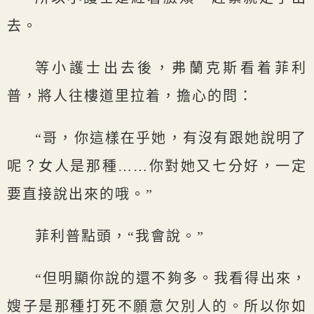
去。
等小護士出去後，弗蘭克斯看着菲利
普，將人往樓道里拉着，擔心的問：
“哥，你這樣在乎她，有沒有跟她說明了
呢？女人是那種……你對她又七分好，一定
要直接說出來的哦。”
菲利普點頭，“我會說。”
“但明顯你說的還不夠多。我看得出來，
嫂子是那種打死不願意欠別人的。所以你如