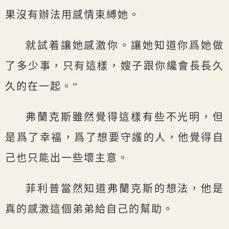
果沒有辦法用感情束縛她。
就試着讓她感激你。讓她知道你爲她做
了多少事，只有這樣，嫂子跟你纔會長長久
久的在一起。”
弗蘭克斯雖然覺得這樣有些不光明，但
是爲了幸福，爲了想要守護的人，他覺得自
己也只能出一些壞主意。
菲利普當然知道弗蘭克斯的想法，他是
真的感激這個弟弟給自己的幫助。