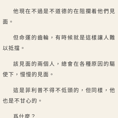
他現在不過是不道德的在阻攔着他們見
面。
但命運的齒輪，有時候就是這樣讓人難
以抵擋。
該見面的兩個人，總會在各種原因的驅
使下，慢慢的見面。
這是菲利普不得不低頭的，但同樣，他
也是不甘心的。
爲什麼？