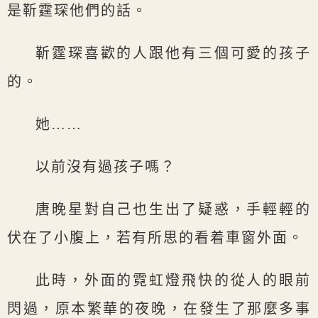
是靳霆琛他們的話。
靳霆琛喜歡的人跟他有三個可愛的孩子
的。
她……
以前沒有過孩子嗎？
唐晚星對自己也生出了疑惑，手輕輕的
伏在了小腹上，若有所思的看着車窗外面。
此時，外面的霓虹燈飛快的從人的眼前
閃過，原本繁華的夜晚，在發生了那麼多事