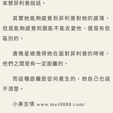
來替菲利普說話。
其實她能夠感覺到菲利普對她的感情，
但是能夠感覺到跟能不能去愛他，還是有些
區別的。
唐晚星總覺得她在面對菲利普的時候，
他們之間是有一定距離的。
而這種距離是從何產生的，她自己也說
不清楚。
小美言情 www.mei8888.com/