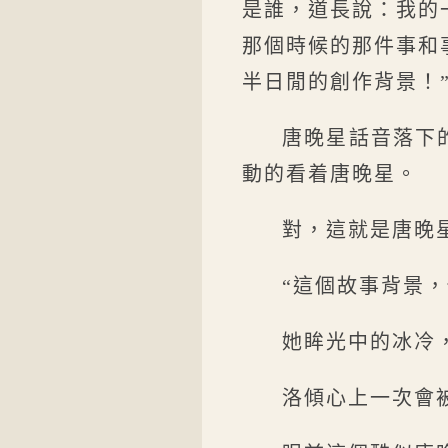
是誰，道長說：我的
那個時候的那件事和
半日閒的創作背景！
唐晚星話音落下
動的看着唐晚星。
對，這就是唐晚
“這個故事背景
她眸光中的冰冷
洛傾心上一次會