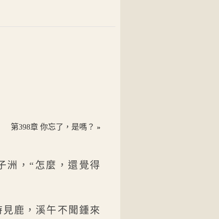
第398章 你忘了，是嗎？
»
子洲，“怎麼，還覺得
時見鹿，溪午不聞鍾來