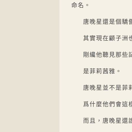
命名。
唐晚星還是個驕
其實現在顧子洲
剛纔他聽見那些
是菲莉茜雅。
唐晚星並不是菲
爲什麼他們會這
而且，唐晚星還