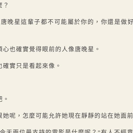
麼？
得唐晚星這輩子都不可能屬於你的，你還是做
”
傾心也確實覺得眼前的人像唐晚星。
也確實只是看起來像。
吧。
恨她呢，怎麼可能允許她現在靜靜的站在她面
那今天兩位最支持的電影是什麼呢？”有人不經