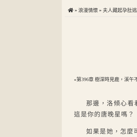
»
浪漫情懷
»
夫人藏起孕肚逃
第396章 樹深時見鹿，溪午
«
那邊，洛傾心看
這是你的唐晚星嗎？
如果是她，怎麼