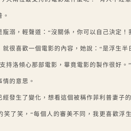
普。
是寵溺，輕聲道：“沒關係，你可以自己決定！
，就很喜歡一個電影的內容，她說：“是浮生半
會支持洛傾心那部電影，畢竟電影的製作很好。
事情的意思。
已經發生了變化，想看這個被稱作菲利普妻子
的笑了笑，“每個人的審美不同，我更喜歡浮