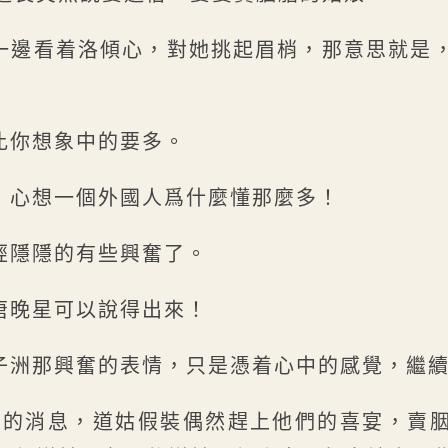
一邊看着洛傾心，對她挑起眉梢，那意思就是
比你想象中的要多。
，心想一個外國人爲什麼懂那麼多！
經隱隱的有些興奮了。
唐晚星可以說得出來！
子洲那興奮的表情，只是憑着心中的感覺，繼
宴的消息，道姑假裝偶然趕上他們的喜宴，賣