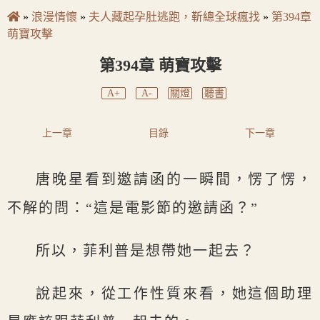
»
浪漫情懷
»
夫人藏起孕肚逃跑，靳總全球瘋找
»
第394章
萌寶攻擊
第394章 萌寶攻擊
A+
A-
關燈
聽書
上一章
目錄
下一章
唐晚星看到邀請函的一瞬間，愣了愣，
不解的問：“這是電影節的邀請函？”
所以，菲利普是想帶她一起去？
說起來，從工作性質來看，她這個助理