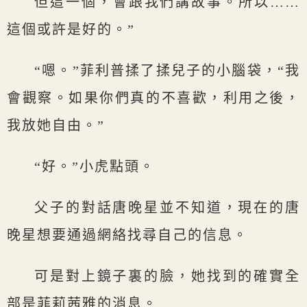
但這一個，會跟我們講故事。所以……
這個或許是好的。”
“嗯。”菲利普揉了揉兒子的小腦袋，“我
會觀察。如果你們真的不喜歡，利用之後，
我放她自由。”
“好。”小虎點頭。
父子的對話唐晚星並不知道，現在的唐
晚星想要通過網絡找尋自己的信息。
可是對上鏡子裏的臉，她找到的確實全
部是菲莉茜雅的消息。