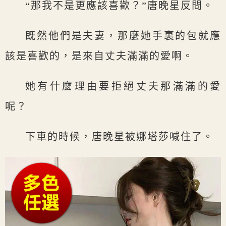
“那我不是更應該喜歡？”唐晚星反問。
既然他們是夫妻，那麼她手裏的包就應
該是喜歡的，是來自丈夫滿滿的愛啊。
她有什麼理由要拒絕丈夫那滿滿的愛
呢？
下車的時候，唐晚星被娜塔莎喊住了。