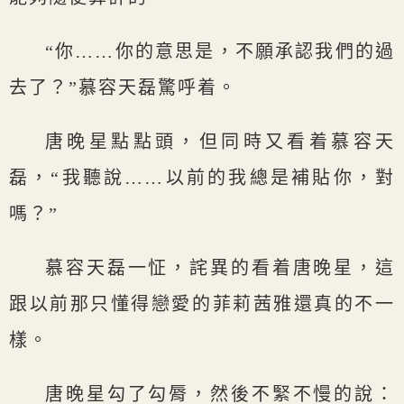
“你……你的意思是，不願承認我們的過
去了？”慕容天磊驚呼着。
唐晚星點點頭，但同時又看着慕容天
磊，“我聽說……以前的我總是補貼你，對
嗎？”
慕容天磊一怔，詫異的看着唐晚星，這
跟以前那只懂得戀愛的菲莉茜雅還真的不一
樣。
唐晚星勾了勾脣，然後不緊不慢的說：