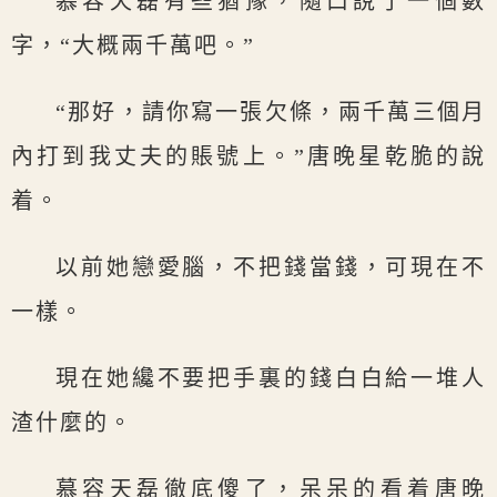
慕容天磊有些猶豫，隨口說了一個數
字，“大概兩千萬吧。”
“那好，請你寫一張欠條，兩千萬三個月
內打到我丈夫的賬號上。”唐晚星乾脆的說
着。
以前她戀愛腦，不把錢當錢，可現在不
一樣。
現在她纔不要把手裏的錢白白給一堆人
渣什麼的。
慕容天磊徹底傻了，呆呆的看着唐晚