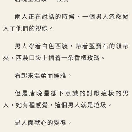
兩人正在說話的時候，一個男人忽然闖
入了他們的視線。
男人穿着白色西裝，帶着藍寶石的領帶
夾，西裝口袋上插着一朵香檳玫瑰。
看起來溫柔而儒雅。
但是唐晚星卻下意識的討厭這樣的男
人，她有種感覺，這個男人就是垃圾。
是人面獸心的變態。