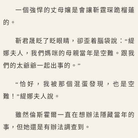
一個強悍的丈母孃是會讓靳霆琛跪榴蓮
的。
靳君晟眨了眨眼睛，卻歪着腦袋說：“緹
娜夫人，我們媽咪的母親當年是空難。跟我
們的太爺爺一起出事的。”
“恰好，我被那個混蛋發現，也是空
難！”緹娜夫人說。
雖然倫斯霍爾一直在想辦法隱藏當年的
事，但她還是有辦法調查到。