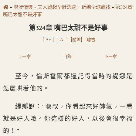
»
浪漫情懷
»
夫人藏起孕肚逃跑，靳總全球瘋找
»
第324章
嘴巴太甜不是好事
第324章 嘴巴太甜不是好事
A+
A-
關燈
聽書
上一章
目錄
下一章
至今，倫斯霍爾都還記得當時的緹娜是
怎麼哄着他的。
緹娜說：“叔叔，你看起來好帥氣，一看
就是好人哦。你這樣的好人，以後會很幸福
的！”