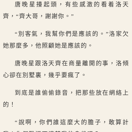
唐晚星擡起頭，有些感激的看着洛天
齊，“齊大哥，謝謝你。”
“別客氣，我幫你們是應該的。”洛家欠
她那麼多，他照顧她是應該的。
唐晚星跟洛天齊在商量離開的事，洛傾
心卻在別墅裏，幾乎要瘋了。
到底是誰偷偷錄音，把那些放在網絡上
的！
“說啊，你們誰這麼大的膽子，敢算計