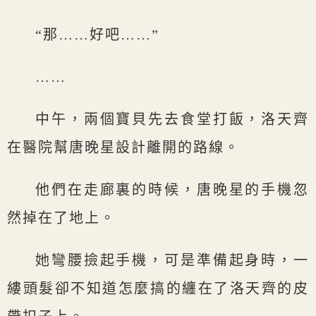
“那……好吧……”
……
中午，兩個寶貝先去食堂打飯，洛天齊
在醫院幫唐晚星設計離開的路線。
他們在走廊裏的時候，唐晚星的手機忽
然掉在了地上。
她彎腰撿起手機，可是準備起身時，一
縷頭髮卻不知道怎麼搞的纏在了洛天齊的皮