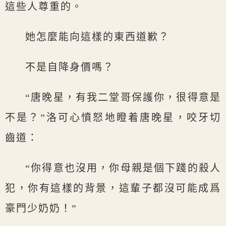
這些人尊重的。
她怎麼能向這樣的東西道歉？
不是自降身價嗎？
“唐晚星，有我二堂哥保護你，很得意是
不是？”洛可心憤怒地瞪着唐晚星，咬牙切
齒道：
“你得意也沒用，你母親是個下踐的殺人
犯，你有這樣的背景，這輩子都沒可能成爲
豪門少奶奶！”