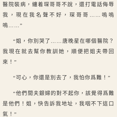
醫院裝病，纏着琛哥哥不說，還打電話侮辱
我，現在我名聲不好，琛哥哥……嗚嗚
嗚……”
“姐，你別哭了……唐晚星在哪個醫院？
我現在就去幫你教訓她，順便把姐夫帶回
來！”
“可心，你還是別去了，我怕你爲難！”
“他們間夫銀婦的對不起你，該覺得爲難
是他們！姐，快告訴我地址，我咽不下這口
氣！”