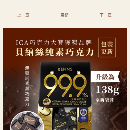
上一章
目錄
下一章