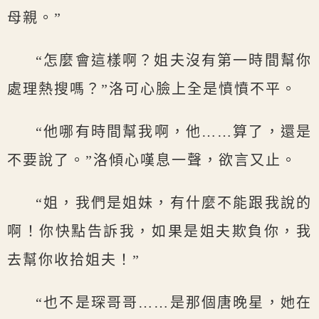
母親。”
“怎麼會這樣啊？姐夫沒有第一時間幫你
處理熱搜嗎？”洛可心臉上全是憤憤不平。
“他哪有時間幫我啊，他……算了，還是
不要說了。”洛傾心嘆息一聲，欲言又止。
“姐，我們是姐妹，有什麼不能跟我說的
啊！你快點告訴我，如果是姐夫欺負你，我
去幫你收拾姐夫！”
“也不是琛哥哥……是那個唐晚星，她在