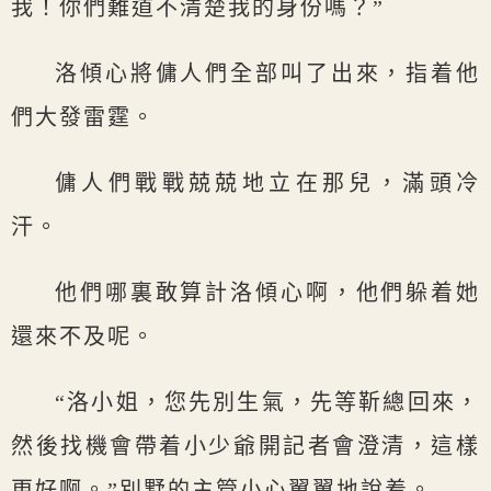
我！你們難道不清楚我的身份嗎？”
洛傾心將傭人們全部叫了出來，指着他
們大發雷霆。
傭人們戰戰兢兢地立在那兒，滿頭冷
汗。
他們哪裏敢算計洛傾心啊，他們躲着她
還來不及呢。
“洛小姐，您先別生氣，先等靳總回來，
然後找機會帶着小少爺開記者會澄清，這樣
更好啊。”別墅的主管小心翼翼地說着。