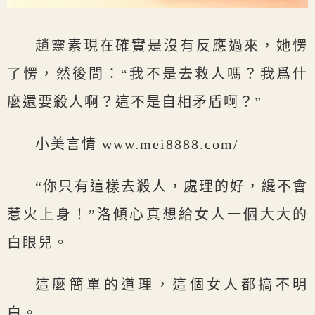
趙靈素現在確實是沒有反應過來，她愣
了愣，然後問：“我不是去救人嗎？我爲什
麼還要殺人啊？這不是自相矛盾啊？”
小美言情 www.mei8888.com/
“你只有這樣去殺人，處理的好，纔不會
惹火上身！”洛傾心真想給女人一個大大的
白眼兒。
這麼簡單的道理，這個女人都搞不明
白。