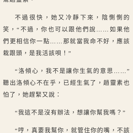
不過很快，她又冷靜下來，陰惻惻的
笑，“不過，你也可以跟他們說……如果他
們更相信你一點……那就當我命不好，應該
栽跟頭，是我活該唄！”
“洛傾心，我不是讓你生氣的意思……”
聽出洛傾心不在乎，已經生氣了，趙靈素也
怕了，她趕緊又說：
“我這不是沒有辦法，想讓你幫我嗎？”
“哼，真要我幫你，就管住你的嘴，不該