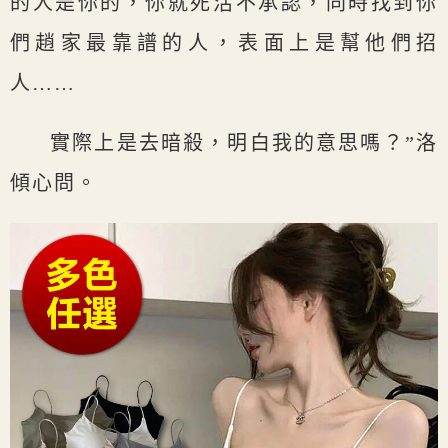
的人是你的，你就死活不承認，同時找到你
們趙家最靠譜的人，表面上是幫他們招
人……
實際上是去暗殺，明白我的意思嗎？”洛
傾心問。