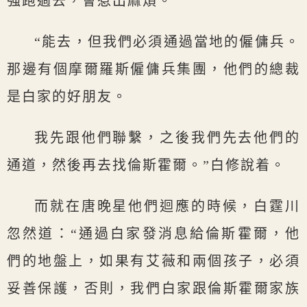
強跑過去，會惹出麻煩。
“能去，但我們必須通過當地的僱傭兵。
那邊有個摩爾羅斯僱傭兵集團，他們的總裁
是白家的好朋友。
我先跟他們聯繫，之後我們先去他們的
通道，然後再去找倫斯霍爾。”白修說着。
而就在唐晚星他們迴應的時候，白霆川
忽然道：“通過白家發消息給倫斯霍爾，他
們的地盤上，如果有艾薇和兩個孩子，必須
妥善保護，否則，我們白家跟倫斯霍爾家族