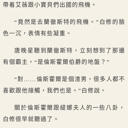
帶着艾薇跟小寶貝們出國的飛機。
“竟然是去蘭徹斯特的飛機。”白修的臉
色一沉，表情有些凝重。
唐晚星聽到蘭徹斯特，立刻想到了那邊
有個霸主，“是倫斯霍爾伯爵的地盤？”
“對……倫斯霍爾是個渣男，很多人都不
喜歡跟他接觸，我們也是。”白修說。
關於倫斯霍爾跟緹娜夫人的一些八卦，
白修很早就聽過了。