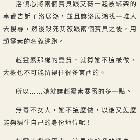
洛傾心將兩個寶貝跟艾薇一起被綁架的
事都告訴了洛展鴻，並且讓洛展鴻找一堆人
去搜尋，然後殺死艾薇跟兩個寶貝之後，用
趙靈素的名義逃跑。
趙靈素那樣的蠢貨，就算她不這樣做，
大概也不可能留得住很多東西的。
所以……她就讓趙靈素暴露的多一點。
無毒不女人，她不這麼做，以後又怎麼
能夠穩住自己的身份地位呢！