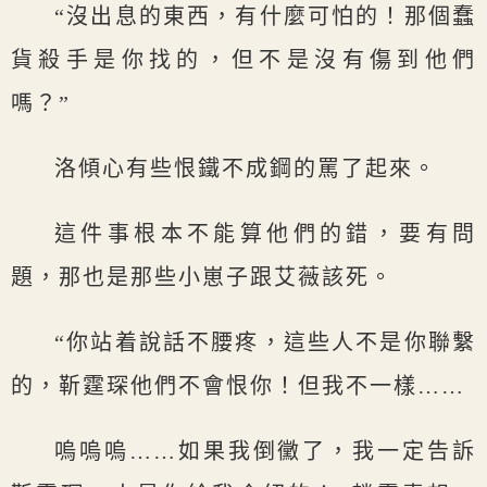
“沒出息的東西，有什麼可怕的！那個蠢
貨殺手是你找的，但不是沒有傷到他們
嗎？”
洛傾心有些恨鐵不成鋼的罵了起來。
這件事根本不能算他們的錯，要有問
題，那也是那些小崽子跟艾薇該死。
“你站着說話不腰疼，這些人不是你聯繫
的，靳霆琛他們不會恨你！但我不一樣……
嗚嗚嗚……如果我倒黴了，我一定告訴