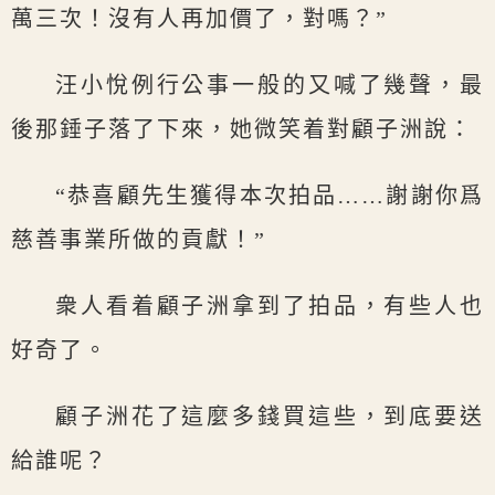
萬三次！沒有人再加價了，對嗎？”
汪小悅例行公事一般的又喊了幾聲，最
後那錘子落了下來，她微笑着對顧子洲說：
“恭喜顧先生獲得本次拍品……謝謝你爲
慈善事業所做的貢獻！”
衆人看着顧子洲拿到了拍品，有些人也
好奇了。
顧子洲花了這麼多錢買這些，到底要送
給誰呢？