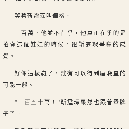
等着靳霆琛叫價格。
三百萬，他並不在乎，他真正在乎的是
拍賣這個娃娃的時候，跟靳霆琛爭奪的感
覺。
好像這樣贏了，就有可以得到唐晚星的
可能一般。
“三百五十萬！”靳霆琛果然也跟着舉牌
子了。