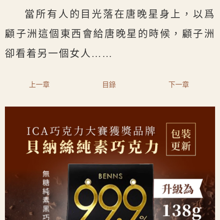
當所有人的目光落在唐晚星身上，以爲
顧子洲這個東西會給唐晚星的時候，顧子洲
卻看着另一個女人……
上一章
目錄
下一章