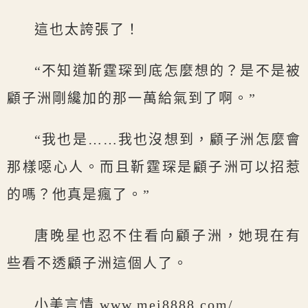
這也太誇張了！
“不知道靳霆琛到底怎麼想的？是不是被
顧子洲剛纔加的那一萬給氣到了啊。”
“我也是……我也沒想到，顧子洲怎麼會
那樣噁心人。而且靳霆琛是顧子洲可以招惹
的嗎？他真是瘋了。”
唐晚星也忍不住看向顧子洲，她現在有
些看不透顧子洲這個人了。
小美言情 www.mei8888.com/