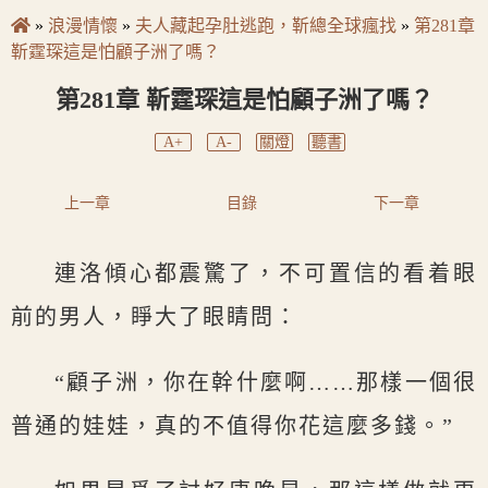
»
浪漫情懷
»
夫人藏起孕肚逃跑，靳總全球瘋找
»
第281章
靳霆琛這是怕顧子洲了嗎？
第281章 靳霆琛這是怕顧子洲了嗎？
A+
A-
關燈
聽書
上一章
目錄
下一章
連洛傾心都震驚了，不可置信的看着眼
前的男人，睜大了眼睛問：
“顧子洲，你在幹什麼啊……那樣一個很
普通的娃娃，真的不值得你花這麼多錢。”