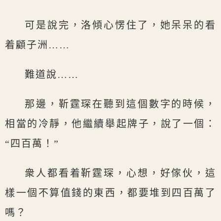
可是說完，洛傾心愣住了，她呆呆的看
着顧子洲……
難道說……
那邊，靳霆琛在聽到這個數字的時候，
相當的冷靜，他繼續舉起牌子，說了一個：
“四百萬！”
衆人都看着靳霆琛，心想，好傢伙，這
樣一個不算值錢的東西，都要堆到四百萬了
嗎？