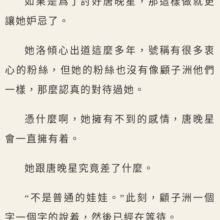
如果是爲了討好唐晚星，那這樣做就更
讓她妒忌了。
她洛傾心出道這麼多年，號稱有很多衷
心的粉絲，但她的粉絲也沒有像顧子洲他們
一樣，那麼認真的對待過她。
憑什麼啊，她擁有不到的感情，唐晚星
會一直擁有着。
她跟唐晚星究竟差了什麼。
“不是普通的娃娃。”此刻，顧子洲一個
字一個字的說着，然後已經在等待。