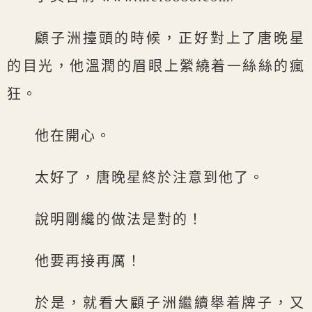
顧子洲擡頭的時候，正好對上了唐晚星
的目光，他溫潤的眉眼上縈繞着一絲絲的瘋
狂。
他在開心。
太好了，唐晚星終於注意到他了。
說明剛纔的做法是對的！
他要再接再厲！
於是，就看大顧子洲繼續舉着牌子，又