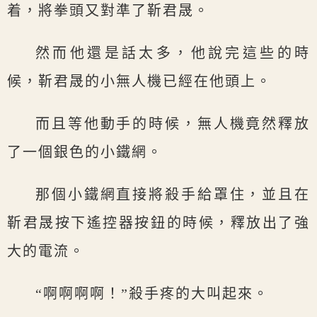
着，將拳頭又對準了靳君晟。
然而他還是話太多，他說完這些的時
候，靳君晟的小無人機已經在他頭上。
而且等他動手的時候，無人機竟然釋放
了一個銀色的小鐵網。
那個小鐵網直接將殺手給罩住，並且在
靳君晟按下遙控器按鈕的時候，釋放出了強
大的電流。
“啊啊啊啊！”殺手疼的大叫起來。