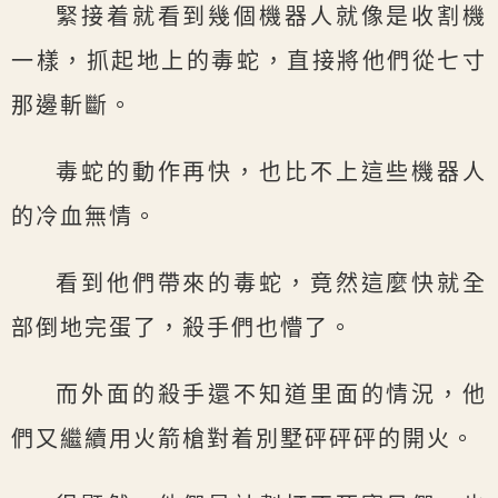
緊接着就看到幾個機器人就像是收割機
一樣，抓起地上的毒蛇，直接將他們從七寸
那邊斬斷。
毒蛇的動作再快，也比不上這些機器人
的冷血無情。
看到他們帶來的毒蛇，竟然這麼快就全
部倒地完蛋了，殺手們也懵了。
而外面的殺手還不知道里面的情況，他
們又繼續用火箭槍對着別墅砰砰砰的開火。