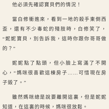
他必須先確認寶貝們的情況！
當白修衝進來，看到一地的殺手東倒西
歪，還有不少毒蛇的殘肢時，白修笑了，
“妮妮寶貝，別告訴我，這時你跟你哥哥做
的？”
妮妮點了點頭，但小臉上寫滿了不開
心，“媽咪很喜歡這棟房子……可惜現在房
子毀了。”
雖然媽咪總是說要離開這裏，但是妮妮
知道，在這裏的時候，媽咪很放鬆。