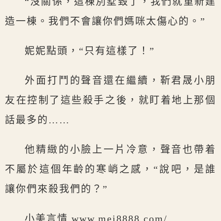
“沒關係，這棟別墅毀了，我們就重新建
造一棟。我們不會讓你們媽咪太傷心的。”
妮妮點頭，“只有這樣了！”
外面打鬥的聲音還在繼續，靳君晟小朋
友在控制了這些殺手之後，就盯着地上那個
話最多的……
他精緻的小臉上一片冷意，聲音也帶着
不屬於這個年齡的寒峭之感，“說吧，是誰
讓你們來殺我們的？”
小美言情 www.mei8888.com/