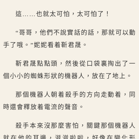
這……也就太可怕，太可怕了！
“哥哥，他們不說實話的話，那就可以動
手了哦。”妮妮看着靳君晟。
靳君晟點點頭，然後從口袋裏掏出了一
個小小的蜘蛛形狀的機器人，放在了地上。
那個機器人朝着殺手的方向走動着，同
時還會釋放着電流的聲音。
殺手本來沒那麼害怕，關鍵那個機器人
就在他的耳邊，滋滋啦啦，好像在變化形