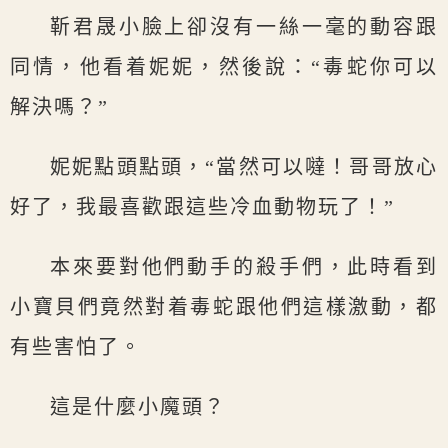
靳君晟小臉上卻沒有一絲一毫的動容跟
同情，他看着妮妮，然後說：“毒蛇你可以
解決嗎？”
妮妮點頭點頭，“當然可以噠！哥哥放心
好了，我最喜歡跟這些冷血動物玩了！”
本來要對他們動手的殺手們，此時看到
小寶貝們竟然對着毒蛇跟他們這樣激動，都
有些害怕了。
這是什麼小魔頭？