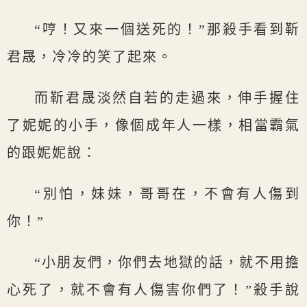
“哼！又來一個送死的！”那殺手看到靳
君晟，冷冷的笑了起來。
而靳君晟淡然自若的走過來，伸手握住
了妮妮的小手，像個成年人一樣，相當霸氣
的跟妮妮說：
“別怕，妹妹，哥哥在，不會有人傷到
你！”
“小朋友們，你們去地獄的話，就不用擔
心死了，就不會有人傷害你們了！”殺手說