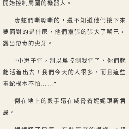
開始控制周圍的機器人。
毒蛇們嘶嘶嘶的，還不知道他們接下來
要面對的是什麼，他們囂張的張大了嘴巴，
露出帶毒的尖牙。
“小崽子們，別以爲控制我們了，你們就
能活着出去！我們今天的人很多，而且這些
毒蛇根本不怕……”
倒在地上的殺手還在威脅着妮妮跟靳君
晟。