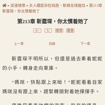
»
浪漫情懷
»
夫人藏起孕肚逃跑，靳總全球瘋找
»
第213章
靳霆琛，你太慣着她了
第213章 靳霆琛，你太慣着她了
A+
A-
關燈
聽書
上一章
目錄
下一章
靳霆琛不明所以，但還是過去牽着妮妮
的小手，轉身走向車庫。
“媽咪，快點跟上來呦！”妮妮看着自家
媽咪沒有跟上來，趕緊轉頭對着她揮揮手。