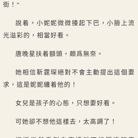
街！”
說着，小妮妮微微擡起下巴，小臉上流
光溢彩的，相當好看。
唐晚星扶着額頭，頗爲無奈。
她相信靳霆琛絕對不會主動提出這個要
求，這是妮妮纏着他的！
女兒是孩子的心態，只想要好看。
可她卻不想他這樣去，太高調了！