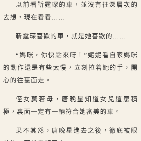
以前看靳霆琛的車，並沒有往深層次的
去想，現在看看……
靳霆琛喜歡的車，就是她喜歡的……
“媽咪，你快點來呀！”妮妮看自家媽咪
的動作還是有些太慢，立刻拉着她的手，開
心的往裏面走。
侄女莫若母，唐晚星知道女兒這麼積
極，裏面一定有一輛符合她審美的車。
果不其然，唐晚星進去之後，徹底被眼