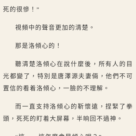
死的很慘！”
視頻中的聲音更加的清楚。
那是洛傾心的！
聽清楚洛傾心在說什麼後，所有人的目
光都變了，特別是唐澤源夫妻倆，他們不可
置信的看着洛傾心，一臉的不理解。
而一直支持洛傾心的靳懷遠，捏緊了拳
頭，死死的盯着大屏幕，半晌回不過神。