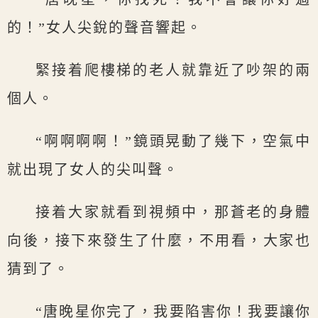
的！”女人尖銳的聲音響起。
緊接着爬樓梯的老人就靠近了吵架的兩
個人。
“啊啊啊啊！”鏡頭晃動了幾下，空氣中
就出現了女人的尖叫聲。
接着大家就看到視頻中，那蒼老的身體
向後，接下來發生了什麼，不用看，大家也
猜到了。
“唐晚星你完了，我要陷害你！我要讓你