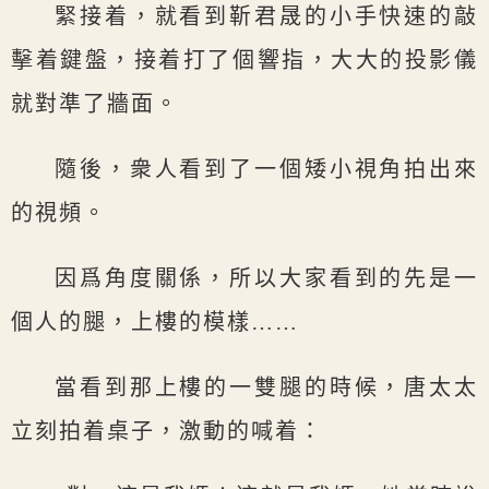
緊接着，就看到靳君晟的小手快速的敲
擊着鍵盤，接着打了個響指，大大的投影儀
就對準了牆面。
隨後，衆人看到了一個矮小視角拍出來
的視頻。
因爲角度關係，所以大家看到的先是一
個人的腿，上樓的模樣……
當看到那上樓的一雙腿的時候，唐太太
立刻拍着桌子，激動的喊着：