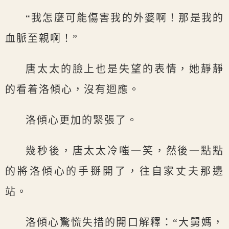
“我怎麼可能傷害我的外婆啊！那是我的
血脈至親啊！”
唐太太的臉上也是失望的表情，她靜靜
的看着洛傾心，沒有迴應。
洛傾心更加的緊張了。
幾秒後，唐太太冷嗤一笑，然後一點點
的將洛傾心的手掰開了，往自家丈夫那邊
站。
洛傾心驚慌失措的開口解釋：“大舅媽，