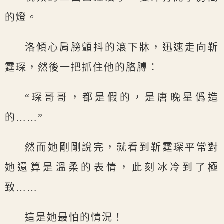
的燈。
洛傾心肩膀顫抖的滾下牀，迅速走向靳
霆琛，然後一把抓住他的胳膊：
“琛哥哥，都是假的，是唐晚星僞造
的……”
然而她剛剛說完，就看到靳霆琛平常對
她還算是溫柔的表情，此刻冰冷到了極
致……
這是她最怕的情況！