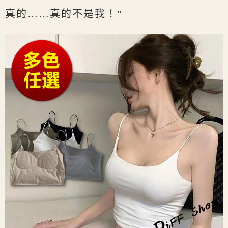
真的……真的不是我！”