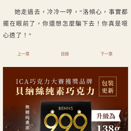
她走過去，冷冷一哼，“洛傾心，事實都
擺在眼前了，你還想怎麼騙下去！你真是噁
心透了！”
上一章
目錄
下一章