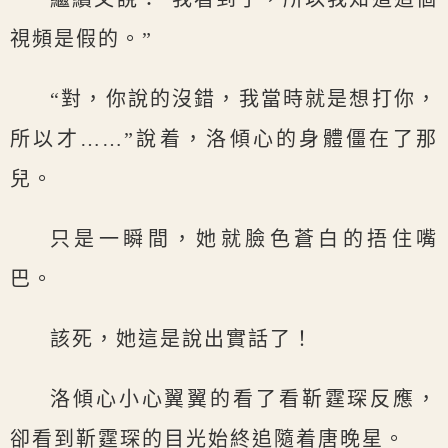
視頻是假的。”
“對，你說的沒錯，我當時就是想打你，
所以才……”說着，洛傾心的身體僵在了那
兒。
只是一瞬間，她就臉色蒼白的捂住嘴
巴。
該死，她這是說出實話了！
洛傾心小心翼翼的看了看靳霆琛反應，
卻看到靳霆琛的目光始終追隨着唐晚星。