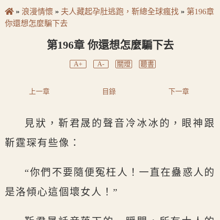
»
浪漫情懷
»
夫人藏起孕肚逃跑，靳總全球瘋找
»
第196章
你還想怎麼騙下去
第196章 你還想怎麼騙下去
A+
A-
關燈
聽書
上一章
目錄
下一章
見狀，靳君晟的聲音冷冰冰的，眼神跟
靳霆琛有些像：
“你們不要隨便冤枉人！一直在蠱惑人的
是洛傾心這個壞女人！”