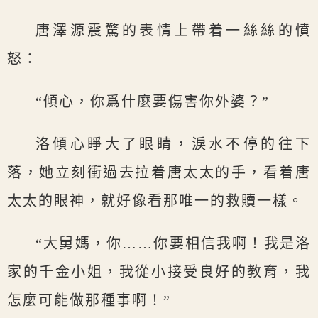
唐澤源震驚的表情上帶着一絲絲的憤
怒：
“傾心，你爲什麼要傷害你外婆？”
洛傾心睜大了眼睛，淚水不停的往下
落，她立刻衝過去拉着唐太太的手，看着唐
太太的眼神，就好像看那唯一的救贖一樣。
“大舅媽，你……你要相信我啊！我是洛
家的千金小姐，我從小接受良好的教育，我
怎麼可能做那種事啊！”