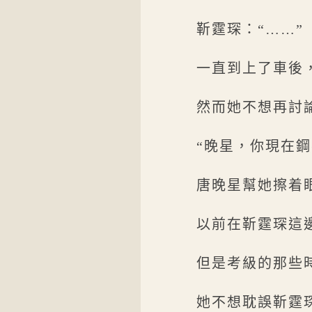
靳霆琛：“……”
一直到上了車後
然而她不想再討
“晚星，你現在鋼
唐晚星幫她擦着
以前在靳霆琛這
但是考級的那些
她不想耽誤靳霆