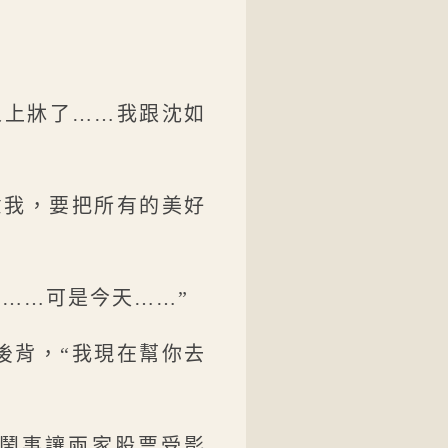
人上牀了……我跟沈如
意我，要把所有的美好
……可是今天……”
後背，“我現在幫你去
在鬧事讓兩家股票受影