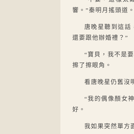
響。”秦明月搖頭道
唐晚星聽到這話
還要跟他辦婚禮？”
“寶貝，我不是
擦了擦眼角。
看唐晚星仍舊沒
“我的偶像顏女
好。
我如果突然單方