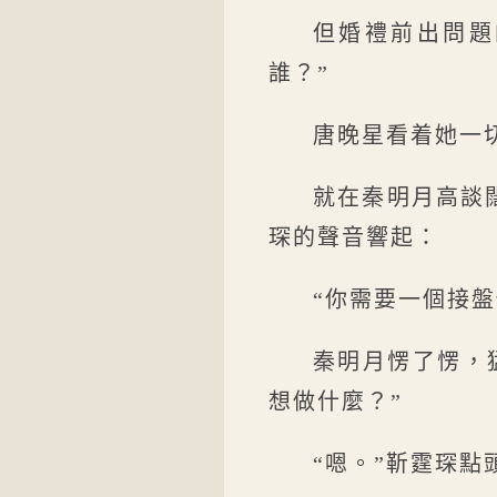
但婚禮前出問題
誰？”
唐晚星看着她一
就在秦明月高談
琛的聲音響起：
“你需要一個接盤
秦明月愣了愣，
想做什麼？”
“嗯。”靳霆琛點