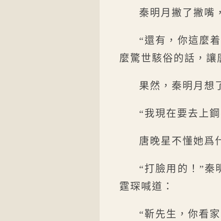
秦明月撇了撇嘴
“還有，你這麼
麼驚世駭俗的話，讓
果然，秦明月想
“我現在要去上
唐晚星不懂她爲
“打臉用的！”
霆琛喊道：
“靳先生，你看家