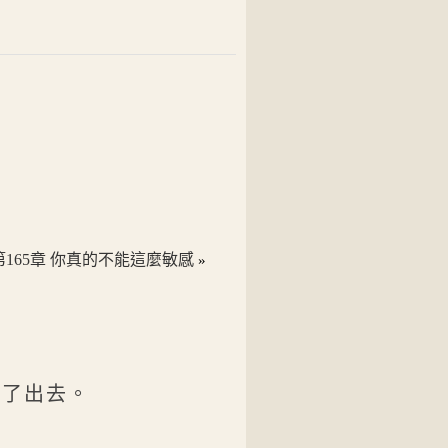
第165章 你真的不能這麼敏感
»
推了出去。