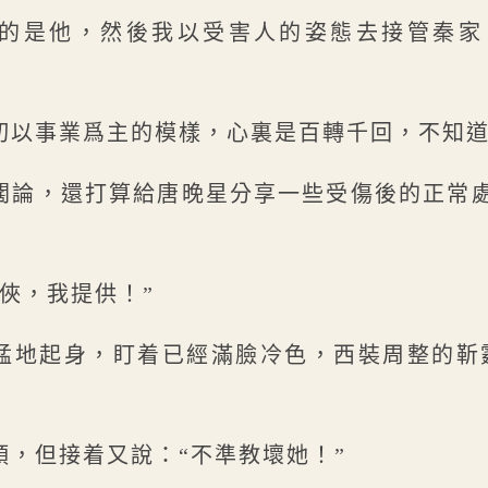
的是他，然後我以受害人的姿態去接管秦家
切以事業爲主的模樣，心裏是百轉千回，不知
闊論，還打算給唐晚星分享一些受傷後的正常
俠，我提供！”
猛地起身，盯着已經滿臉冷色，西裝周整的靳
頭，但接着又說：“不準教壞她！”