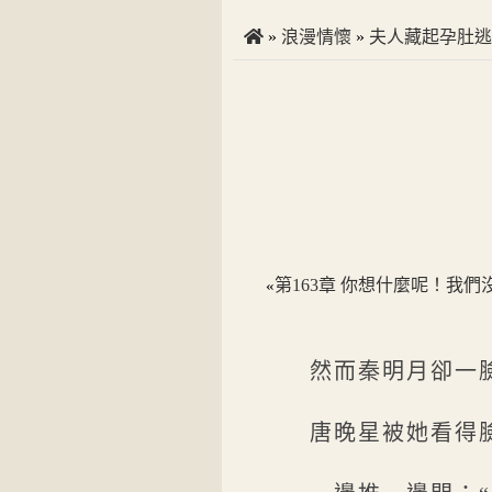
»
浪漫情懷
»
夫人藏起孕肚逃
第163章 你想什麼呢！我們
«
然而秦明月卻一
唐晚星被她看得