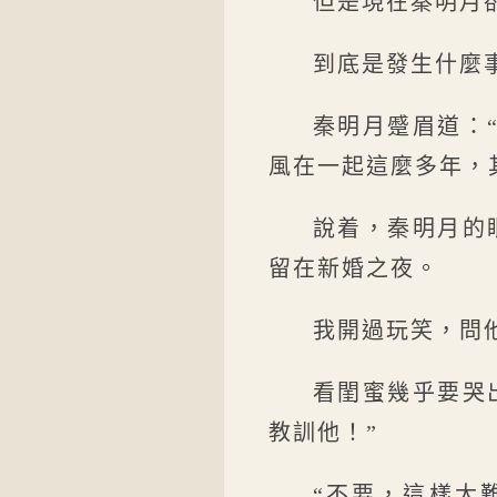
但是現在秦明月
到底是發生什麼
秦明月蹙眉道：
風在一起這麼多年，
說着，秦明月的
留在新婚之夜。
我開過玩笑，問
看閨蜜幾乎要哭
教訓他！”
“不要，這樣太