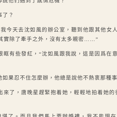
卻說他們遇到了感情危機？
事了？
“我今天去沈如風的辦公室，聽到他跟其他女
其實除了牽手之外，沒有太多親密……”
眼眶有些發紅，“沈如風跟我說，這是因爲在
他如果忍不住怎麼辦，他總是說他不熱衷那種事
出來了，唐晚星趕緊抱着她，輕輕地拍着她的
難堪了。而且我們馬上要辦婚禮，我不能現