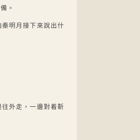
防備。
怕秦明月接下來說出什
邊往外走，一邊對着靳