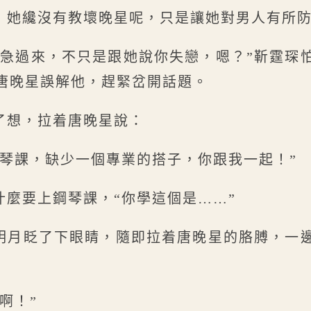
，她纔沒有教壞晚星呢，只是讓她對男人有所
着急過來，不只是跟她說你失戀，嗯？”靳霆琛
唐晚星誤解他，趕緊岔開話題。
了想，拉着唐晚星說：
鋼琴課，缺少一個專業的搭子，你跟我一起！”
什麼要上鋼琴課，“你學這個是……”
秦明月眨了下眼睛，隨即拉着唐晚星的胳膊，一
啊！”