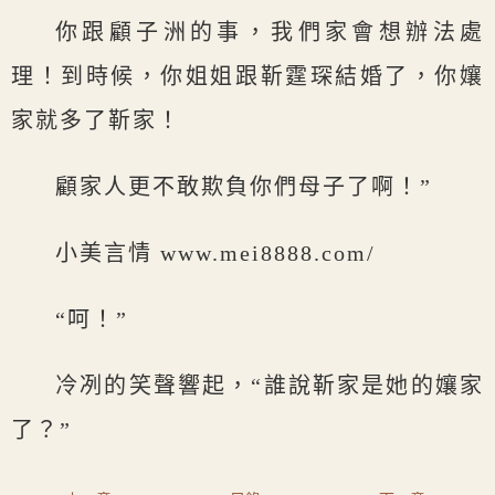
你跟顧子洲的事，我們家會想辦法處
理！到時候，你姐姐跟靳霆琛結婚了，你孃
家就多了靳家！
顧家人更不敢欺負你們母子了啊！”
小美言情 www.mei8888.com/
“呵！”
冷冽的笑聲響起，“誰說靳家是她的孃家
了？”