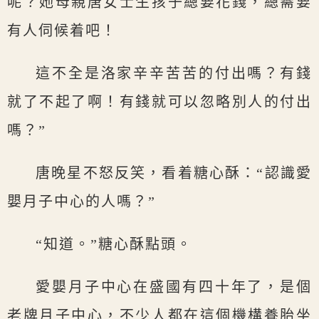
呢？她母親唐女士生孩子總要花錢，總需要
有人伺候着吧！
這不全是洛家辛辛苦苦的付出嗎？有錢
就了不起了啊！有錢就可以忽略別人的付出
嗎？”
唐晚星不怒反笑，看着糖心酥：“認識愛
嬰月子中心的人嗎？”
“知道。”糖心酥點頭。
愛嬰月子中心在盛國有四十年了，是個
老牌月子中心，不少人都在這個機構養胎坐