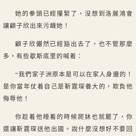
她的拳頭已經攥緊了，沒想到洛展鴻會
讓顧子欣出來污衊她！
顧子欣儼然已經豁出去了，也不管那麼
多，有些歇斯底里的喊着：
“我們家子洲原本是可以在家人身邊的！
是你當年仗着自己是靳霆琛養大的，欺負他
侮辱他！
你趁着他睡着的時候爬牀也就罷了，你
還讓靳霆琛送他出國。說什麼沒想好不要回