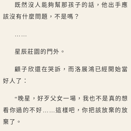
既然沒人能夠幫那孩子的話，他出手應
該沒有什麼問題，不是嗎？
……
星辰莊園的門外。
顧子欣還在哭訴，而洛展鴻已經開始當
好人了：
“晚星，好歹父女一場，我也不是真的想
看你過的不好……這樣吧，你把該放棄的放
棄了。