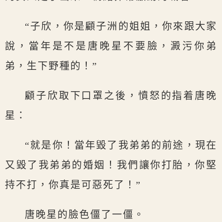
“子欣，你是顧子洲的姐姐，你來跟大家
說，當年是不是唐晚星不要臉，澱污你弟
弟，生下野種的！”
顧子欣取下口罩之後，憤怒的指着唐晚
星：
“就是你！當年毀了我弟弟的前途，現在
又毀了我弟弟的婚姻！我們讓你打胎，你堅
持不打，你真是可惡死了！”
唐晚星的臉色僵了一僵。