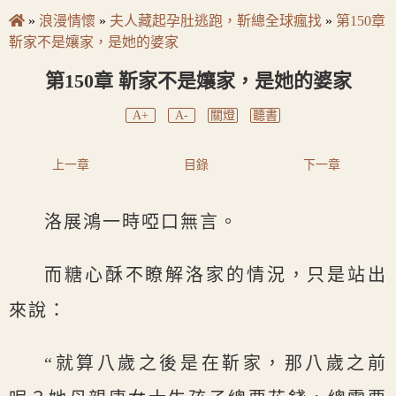
»
浪漫情懷
»
夫人藏起孕肚逃跑，靳總全球瘋找
»
第150章
靳家不是孃家，是她的婆家
第150章 靳家不是孃家，是她的婆家
A+
A-
關燈
聽書
上一章
目錄
下一章
洛展鴻一時啞口無言。
而糖心酥不瞭解洛家的情況，只是站出
來說：
“就算八歲之後是在靳家，那八歲之前