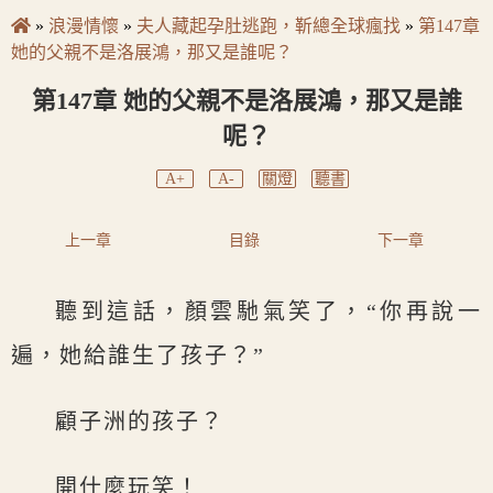
»
浪漫情懷
»
夫人藏起孕肚逃跑，靳總全球瘋找
»
第147章
她的父親不是洛展鴻，那又是誰呢？
第147章 她的父親不是洛展鴻，那又是誰
呢？
A+
A-
關燈
聽書
上一章
目錄
下一章
聽到這話，顏雲馳氣笑了，“你再說一
遍，她給誰生了孩子？”
顧子洲的孩子？
開什麼玩笑！