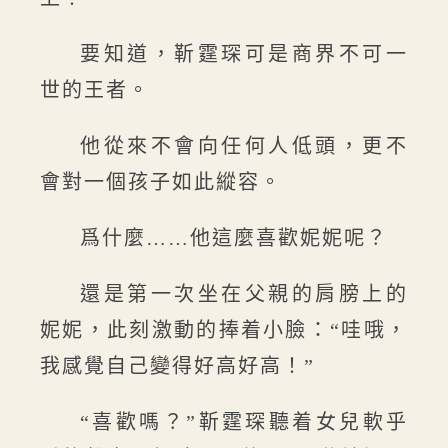
要知道，靳霆琛可是商界不可一
世的王者。
他從來不會向任何人低頭，更不
會對一個孩子如此縱容。
爲什麼……他這麼喜歡妮妮呢？
還是第一次坐在父親的肩膀上的
妮妮，此刻激動的捧着小臉：“哇哦，
我感覺自己變得好高好高！”
“喜歡嗎？”靳霆琛聽着女兒軟乎