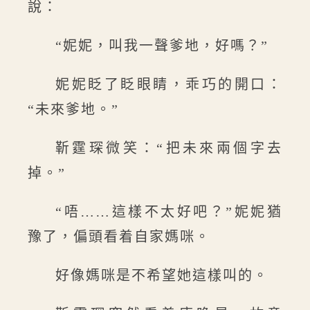
說：
“妮妮，叫我一聲爹地，好嗎？”
妮妮眨了眨眼睛，乖巧的開口：
“未來爹地。”
靳霆琛微笑：“把未來兩個字去
掉。”
“唔……這樣不太好吧？”妮妮猶
豫了，偏頭看着自家媽咪。
好像媽咪是不希望她這樣叫的。