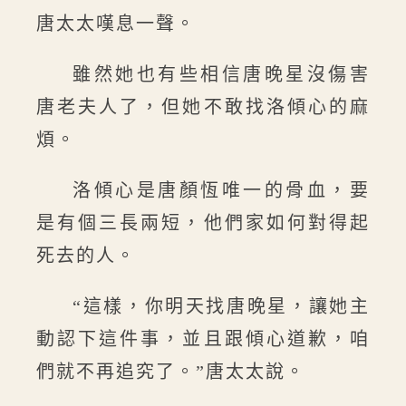
唐太太嘆息一聲。
雖然她也有些相信唐晚星沒傷害
唐老夫人了，但她不敢找洛傾心的麻
煩。
洛傾心是唐顏恆唯一的骨血，要
是有個三長兩短，他們家如何對得起
死去的人。
“這樣，你明天找唐晚星，讓她主
動認下這件事，並且跟傾心道歉，咱
們就不再追究了。”唐太太說。