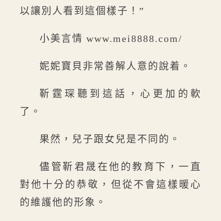
以讓別人看到這個樣子！”
小美言情 www.mei8888.com/
妮妮寶貝非常善解人意的說着。
靳霆琛聽到這話，心更加的軟
了。
果然，兒子跟女兒是不同的。
儘管靳君晟在他的教育下，一直
對他十分的恭敬，但從不會這樣暖心
的維護他的形象。