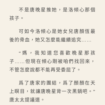
不是唐晚星推她，是洛傾心那個
孩子。
可如今洛傾心是她女兒唐顏恆最
後的骨血，她又怎麼能繼續追究……
“媽，我知道您喜歡晚星那孩
子……但現在傾心剛被咱們找回來，
不管怎麼說都不能再受委屈了。
爲了唐家的團結，爲了顏顏在天
上瞑目，就讓唐晚星背一次黑鍋吧。”
唐太太提議道。