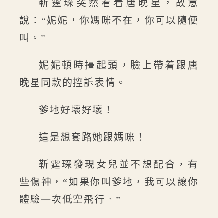
靳霆琛突然看着唐晚星，故意
說：“妮妮，你媽咪不在，你可以隨便
叫。”
妮妮頓時擡起頭，臉上帶着跟唐
晚星同款的控訴表情。
爹地好壞好壞！
這是想套路她跟媽咪！
靳霆琛發現女兒並不想配合，有
些傷神，“如果你叫爹地，我可以讓你
體驗一次低空飛行。”