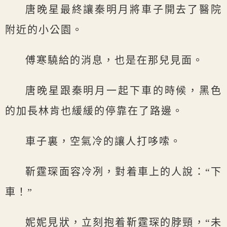
唐晚星最終讓秦明月將車子開去了醫院
附近的小公園。
傅寒驍給的消息，也是在那兒見面。
唐晚星跟秦明月一起下車的時候，黑色
的加長林肯也緩緩的停靠在了路邊。
車子裏，空氣冷的讓人打哆嗦。
靳霆琛面容冷冽，對着車上的人說：“下
車！”
妮妮見狀，立刻抱着靳霆琛的脖頸，“未