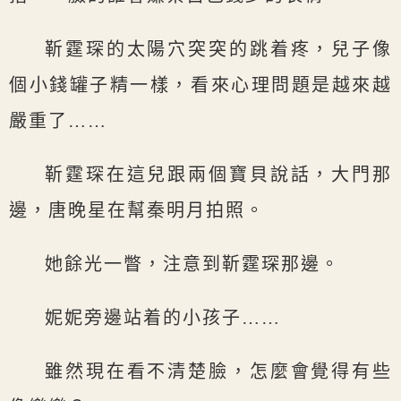
靳霆琛的太陽穴突突的跳着疼，兒子像
個小錢罐子精一樣，看來心理問題是越來越
嚴重了……
靳霆琛在這兒跟兩個寶貝說話，大門那
邊，唐晚星在幫秦明月拍照。
她餘光一瞥，注意到靳霆琛那邊。
妮妮旁邊站着的小孩子……
雖然現在看不清楚臉，怎麼會覺得有些