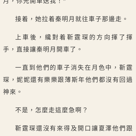
月，你先開車送我！”
接着，她拉着秦明月就往車子那邊走。
上車後，纔對着靳霆琛的方向揮了揮
手，直接讓秦明月開車了。
一直到他們的車子消失在月色中，靳霆
琛，妮妮還有樂樂跟薄斯年他們都沒有回過
神來。
不是，怎麼走這麼急啊？
靳霆琛還沒有來得及開口讓夏澤他們跟