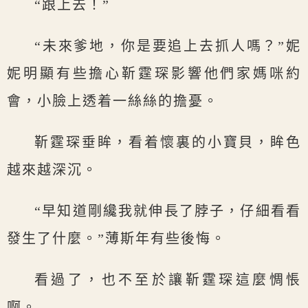
“跟上去！”
“未來爹地，你是要追上去抓人嗎？”妮
妮明顯有些擔心靳霆琛影響他們家媽咪約
會，小臉上透着一絲絲的擔憂。
靳霆琛垂眸，看着懷裏的小寶貝，眸色
越來越深沉。
“早知道剛纔我就伸長了脖子，仔細看看
發生了什麼。”薄斯年有些後悔。
看過了，也不至於讓靳霆琛這麼惆悵
啊。