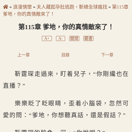
»
浪漫情懷
»
夫人藏起孕肚逃跑，靳總全球瘋找
»
第115章
爹地，你的真情敵來了！
第115章 爹地，你的真情敵來了！
A+
A-
關燈
聽書
上一章
目錄
下一章
靳霆琛走過來，盯着兒子，“你剛纔也在
直播？”
樂樂眨了眨眼睛，歪着小腦袋，忽然可
愛的問：“爹地，你想聽真話，還是假話？”