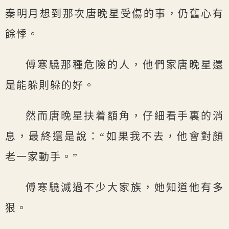
秦明月想到那次唐晚星受傷的事，仍舊心有
餘悸。
傅寒驍那種危險的人，他們家唐晚星還
是能躲則躲的好。
然而唐晚星扶着額角，仔細看手裏的消
息，最終還是說：“如果我不去，他會對顏
老一家動手。”
傅寒驍滅過不少大家族，她知道他有多
狠。